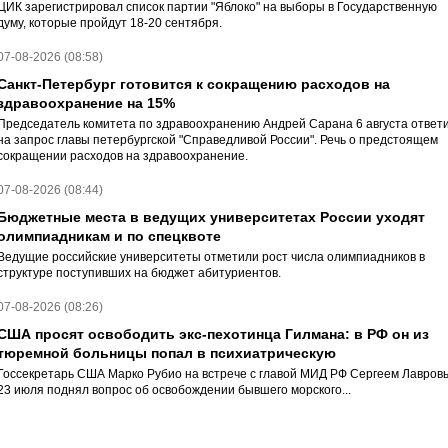
ЦИК зарегистрировал список партии "Яблоко" на выборы в Государственную
думу, которые пройдут 18-20 сентября.
07-08-2026 (08:58)
Санкт-Петербург готовится к сокращению расходов на
здравоохранение на 15%
Председатель комитета по здравоохранению Андрей Сарана 6 августа ответ
на запрос главы петербургской "Справедливой России". Речь о предстоящем
сокращении расходов на здравоохранение.
07-08-2026 (08:44)
Бюджетные места в ведущих университетах России уходят
олимпиадникам и по спецквоте
Ведущие российские университеты отметили рост числа олимпиадников в
структуре поступивших на бюджет абитуриентов.
07-08-2026 (08:26)
США просят освободить экс-пехотинца Гилмана: в РФ он из
тюремной больницы попал в психиатрическую
Госсекретарь США Марко Рубио на встрече с главой МИД РФ Сергеем Лавров
23 июля поднял вопрос об освобождении бывшего морского...