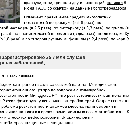
краснухи, кори, гриппа и других инфекций,
написал
8
июня ТАСС со ссылкой на данные Роспотребнадзора.
Отмечено превышение средних многолетних
показателей по краснухе (в 5,6 раза), по
 инфекции (в 2,5 раза), по листериозу (в 3,3 раза), по гриппу (в
 раза), по пневмококковой пневмонии (в два раза), по лихорадке Ку
(в 1,8 раза) и по энтеровирусным инфекциям (в 2,4 раза), по кори (
и зарегистрировано 35,7 млн случаев
рных заболеваний,
 36,1 млн случаев.
Ведомости"
ранее писали
со ссылкой на отчет Методического
верификационного центра по вопросам антимикробной
резистентности Минздрава РФ, что рост устойчивости к антибиотик
в России фиксируют у всех видов энтеробактерий. Острее всего сто
проблема резистентности штаммов клебсиеллы пневмонии и
кишечной палочки к широко применяемым классам антибиотиков. К
ним относятся цефалоспорины, фторхинолоны и
ингибиторозащищенные пенициллины.