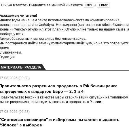
Ошибка в тексте? Выделите ее мышкой и нажмите
Ctrl
+
Enter
Уважаемые читатели!
Многие годы на нашем сайте использовалась система комментирования,
основанная на плагине Фейсбука. Неожиданно (как говорится «без объявлени
войны»)
Фейсбук отключил этот плагин
. Отключил не только на нашем сайте, 
вообще, у всех.
Таким образом, вы и мы остались без комментариев.
Мы постараемся найти замену комментариям Фейсбука, но на это потребуетс
время.
С уважением,
Редакция
МАТЕРИАЛЫ РАЗДЕЛА
07-08-2026 (09:38)
Правительство разрешило продавать в РФ бензин ранее
запрещенных стандартов Евро — 2, 3 и 4
Правительство России в качестве меры стабилизации ситуации на топливном
рынке разрешило производить, ввозить и продавать в России...
07-08-2026 (09:23)
"Системная оппозиция" и избиркомы пытаются выдавить
"Яблоко" с выборов