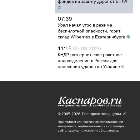
фондов на защиту дорог от БПЛА
©
07:39
Урал начал утро в режиме
беспилотной опасности, горит
склад Wilberries в Екатеринбурге
©
11:15
06.08.2026
КНДР развернет свое ракетное
подразделение в России для
нанесения ударов по Украине
©
© 2005-2026. Все права защищены. v1
При полном или частичном использовании
материалов, опубликованных на страницах
сайта, ссылка на источник обязательна.