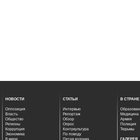
НОВОСТИ
СТАТЬИ
В СТРАНЕ
Оппозиция
Интервью
Образован
Власть
Репортаж
Медицина
Общество
Обзор
Армия
Регионы
Опрос
Полиция
Коррупция
Контркультура
Тюрьмы
Экономика
По поводу
В мире
Пятая колонка
ГАЛЕРЕЯ