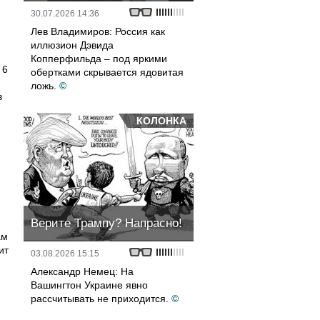
30.07.2026 14:36
Лев Владимиров: Россия как
иллюзион Дэвида
Копперфильда – под яркими
 6
обертками скрывается ядовитая
ложь.
©
в
КОЛОНКА
Верите Трампу? Напрасно!
ам
ит
03.08.2026 15:15
Александр Немец: На
Вашингтон Украине явно
рассчитывать не приходится.
©