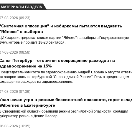
МАТЕРИАЛЫ РАЗДЕЛА
07-08-2026 (09:23)
"Системная оппозиция" и избиркомы пытаются выдавить
"Яблоко" с выборов
ЦИК зарегистрировал список партии "Яблоко" на выборы в Государственную
думу, которые пройдут 18-20 сентября.
07-08-2026 (08:58)
Санкт-Петербург готовится к сокращению расходов на
здравоохранение на 15%
Председатель комитета по здравоохранению Андрей Сарана 6 августа ответ
на запрос главы петербургской "Справедливой России". Речь о предстоящем
сокращении расходов на здравоохранение.
07-08-2026 (07:39)
Урал начал утро в режиме беспилотной опасности, горит скла
Wilberries в Екатеринбурге
В Свердловской области объявили режим беспилотной опасности, сообщил
губернатор региона Денис Паслер.
06-08-2026 (10:35)