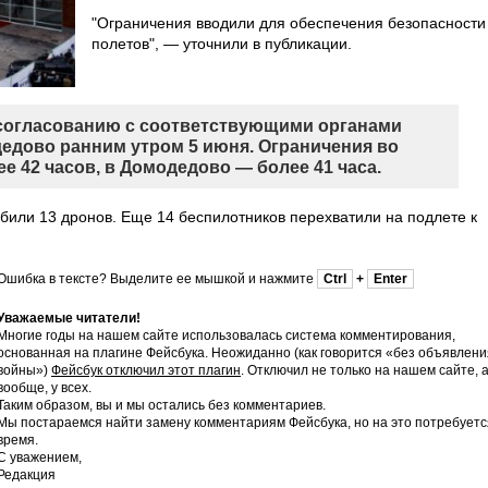
"Ограничения вводили для обеспечения безопасности
полетов", — уточнили в публикации.
согласованию с соответствующими органами
едово ранним утром 5 июня. Ограничения во
е 42 часов, в Домодедово — более 41 часа.
сбили 13 дронов. Еще 14 беспилотников перехватили на подлете к
Ошибка в тексте? Выделите ее мышкой и нажмите
Ctrl
+
Enter
Уважаемые читатели!
Многие годы на нашем сайте использовалась система комментирования,
основанная на плагине Фейсбука. Неожиданно (как говорится «без объявлени
войны»)
Фейсбук отключил этот плагин
. Отключил не только на нашем сайте, 
вообще, у всех.
Таким образом, вы и мы остались без комментариев.
Мы постараемся найти замену комментариям Фейсбука, но на это потребуетс
время.
С уважением,
Редакция