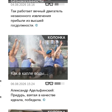
безнаказанности
04.08.2026 16:16
Так работает вечный двигатель
незаконного извлечения
прибыли из высшей
госдолжности.
©
КОЛОНКА
Как в капле воды...
я
06.08.2026 15:24
а
Александр Адельфинский:
Придурь, взятая в качестве
я
идеала, победила.
©