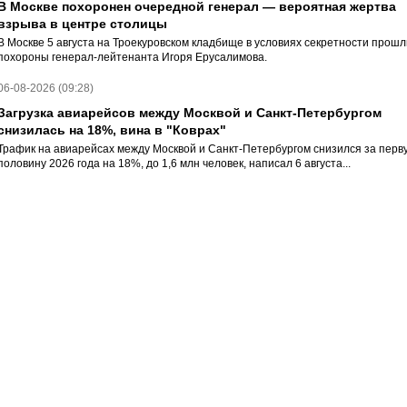
В Москве похоронен очередной генерал — вероятная жертва
взрыва в центре столицы
В Москве 5 августа на Троекуровском кладбище в условиях секретности прошл
похороны генерал-лейтенанта Игоря Ерусалимова.
06-08-2026 (09:28)
Загрузка авиарейсов между Москвой и Санкт-Петербургом
снизилась на 18%, вина в "Коврах"
Трафик на авиарейсах между Москвой и Санкт-Петербургом снизился за перв
половину 2026 года на 18%, до 1,6 млн человек, написал 6 августа...