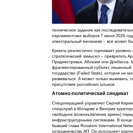
техническое задание как последователь
парламентских выборов 7 июня 2026 го
электоральный механизм – всё может бы
Кремль реалистично оценивает уровень н
стратегический замысел – превратить А
Приднестровья, Абхазии или Донбасса. 
фрагментированный субъект, лишенный в
государство (Failed State), которое не 
развиваться. А может только выживать,
присутствие российских штыков.
Атомно-политический синдикат
Спецоперацией управляет Сергей Кирие
спецслужб в Молдове и Венгрии куратор
свободное волеизъявление армян) пере
инфраструктурными системами. В конце
бывший глава Rosatom International Net
сотрудничеству АП
. Он использует корп