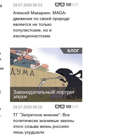
а
29.07.2026 00:23
Алексей Макаркин: MAGA-
движение по своей природе
является не только
популистским, но и
и
изоляционистским.
БЛОГ
о
е.
ия
у
Законодательный портрет
эпохи
29.07.2026 00:19
о
,
ТГ "Запретное мнение": Все
политически значимые законы
этого созыва жизнь россиян
лишь ухудшали.