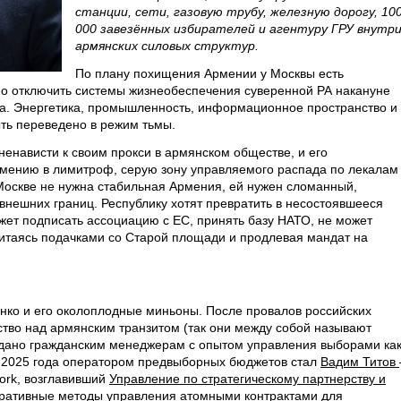
станции, сети, газовую трубу, железную дорогу, 10
000 завезённых избирателей и агентуру ГРУ внутр
армянских силовых структур.
По плану похищения Армении у Москвы есть
но отключить системы жизнеобеспечения суверенной РА накануне
да. Энергетика, промышленность, информационное пространство и
ть переведено в режим тьмы.
енависти к своим прокси в армянском обществе, и его
рмению в лимитроф, серую зону управляемого распада по лекалам
Москве не нужна стабильная Армения, ей нужен сломанный,
нешних границ. Республику хотят превратить в несостоявшееся
может подписать ассоциацию с ЕС, принять базу НАТО, не может
 питаясь подачками со Старой площади и продлевая мандат на
нко и его околоплодные миньоны. После провалов российских
ство над армянским транзитом (так они между собой называют
дано гражданским менеджерам с опытом управления выборами ка
 2025 года оператором предвыборных бюджетов стал
Вадим Титов
work, возглавивший
Управление по стратегическому партнерству и
оративные методы управления атомными контрактами для