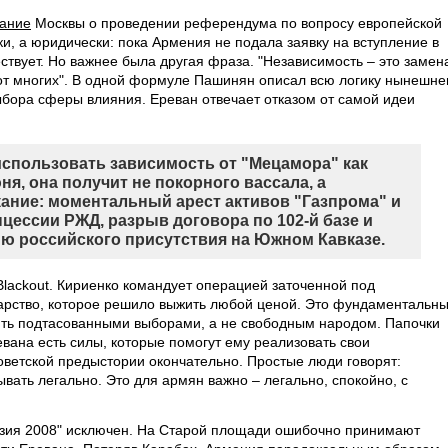
вание
Москвы о проведении референдума по вопросу европейской
ки, а юридически: пока Армения не подала заявку на вступление в
твует. Но важнее была другая фраза. "Независимость – это замен
от многих". В одной формуле Пашинян описал всю логику нынешне
ыбора сферы влияния. Ереван отвечает отказом от самой идеи
использовать зависимость от "Мецамора" как
я, она получит не покорного вассала, а
ание: моментальный арест активов "Газпрома" и
цессии РЖД, разрыв договора по 102-й базе и
ю российского присутствия на Южном Кавказе.
lackout. Кириенко командует операцией заточенной под
дарство, которое решило выжить любой ценой. Это фундаментальн
ять подтасованными выборами, а не свободным народом. Папочки
евана есть силы, которые помогут ему реализовать свои
оветской предыстории окончательно. Простые люди говорят:
вать легально. Это для армян важно – легально, спокойно, с
узия 2008" исключен. На Старой площади ошибочно принимают