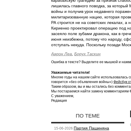
карабахскую трагедию за признак слабо
лишилась главного поводка, за который 
войны и получив урок недавнего пораже
милитаризованную нацию, которая пров
РА строится не на советских лекалах, а
Кириенко проектировал операцию под на
засеяло поле зубами дракона, как в гр
июня неизбежна, потому что народу, сф
отступать некуда. Поскольку позади Моск
Аарон Леа
,
Борух Таскин
Ошибка в тексте? Выделите ее мышкой и наж
Уважаемые читатели!
Многие годы на нашем сайте использовалась с
говорится «без объявления войны»)
Фейсбук о
Таким образом, вы и мы остались без коммента
Мы постараемся найти замену комментариям Фе
С уважением,
Редакция
ПО ТЕМЕ
Партия Пашиняна
15-06-2026