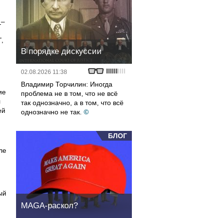
а
–
",
В порядке дискуссии
02.08.2026 11:38
Владимир Торчилин: Иногда
ие
проблема не в том, что не всё
л
так однозначно, а в том, что всё
ей
однозначно не так.
©
БЛОГ
ле
ый
MAGA-раскол?