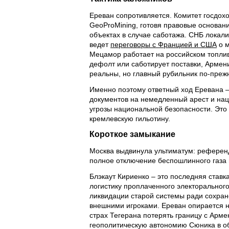
Ереван сопротивляется. Комитет госдох
GeoProMining, готовя правовые основан
объектах в случае саботажа. СНБ локал
ведет
переговоры с Францией и США
о м
Мецамор работает на российском топлив
дефолт или саботирует поставки, Армени
реальны, но главный рубильник по-преж
Именно поэтому ответный ход Еревана – 
документов на немедленный арест и нац
угрозы национальной безопасности. Это
кремлевскую гильотину.
Короткое замыкание
Москва выдвинула ультиматум: референд
полное отключение беспошлинного газа 
Блэкаут Кириенко – это последняя ставк
логистику проплаченного электорального
ликвидации старой системы ради сохран
внешними игроками. Ереван опирается н
страх Тегерана потерять границу с Арм
геополитическую автономию Сюника в о