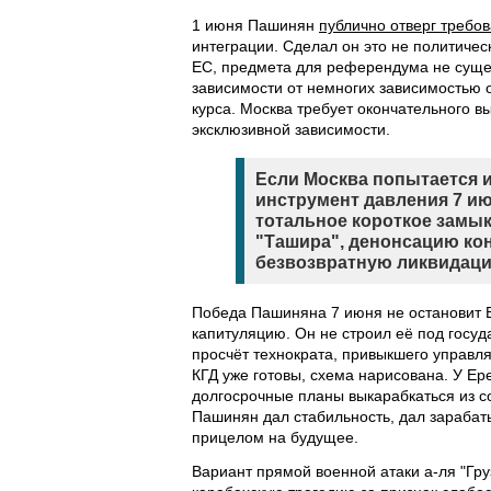
1 июня Пашинян
публично отверг требо
интеграции. Сделал он это не политичес
ЕС, предмета для референдума не сущес
зависимости от немногих зависимостью 
курса. Москва требует окончательного в
эксклюзивной зависимости.
Если Москва попытается 
инструмент давления 7 июн
тотальное короткое замык
"Ташира", денонсацию кон
безвозвратную ликвидаци
Победа Пашиняна 7 июня не остановит B
капитуляцию. Он не строил её под госу
просчёт технократа, привыкшего управл
КГД уже готовы, схема нарисована. У Ер
долгосрочные планы выкарабкаться из с
Пашинян дал стабильность, дал зарабаты
прицелом на будущее.
Вариант прямой военной атаки а-ля "Гр