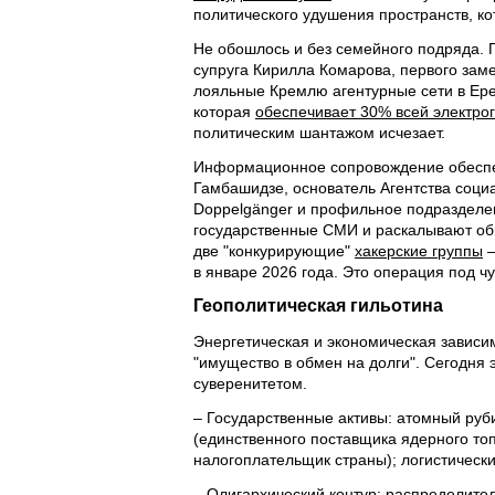
политического удушения пространств, ко
Не обошлось и без семейного подряда.
супруга Кирилла Комарова, первого заме
лояльные Кремлю агентурные сети в Ере
которая
обеспечивает 30% всей электро
политическим шантажом исчезает.
Информационное сопровождение обеспе
Гамбашидзе, основатель Агентства соци
Doppelgänger и профильное подразделе
государственные СМИ и раскалывают об
две "конкурирующие"
хакерские группы
–
в январе 2026 года. Это операция под ч
Геополитическая гильотина
Энергетическая и экономическая завис
"имущество в обмен на долги". Сегодн
суверенитетом.
– Государственные активы: атомный руб
(единственного поставщика ядерного топ
налогоплательщик страны); логистическ
– Олигархический контур:
распределител