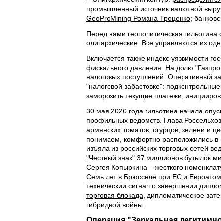
промышленный источник валютной выруч
GeoProMining Романа Троценко
; банков
Перед нами геополитическая гильотина с
олигархические. Все управляются из од
Включается также индекс уязвимости го
фискального давления. На долю "Газпро
налоговых поступлений. Оперативный за
"налоговой забастовке": подконтрольны
заморозить текущие платежи, иницииров
30 мая 2026 года гильотина начала опу
профильных ведомств. Глава Россельхо
армянских томатов, огурцов, зелени и ц
понимаем, комфортно расположились в К
изъяла из российских торговых сетей в
"Честный знак
" 37 миллионов бутылок м
Сергея Копыркина – жесткого номенклат
Семь лет в Брюсселе при ЕС и Евроатоме
технический сигнал о завершении дипло
торговая блокада
, дипломатическое зат
гибридной войны.
Операция "Зеркальная легитимн