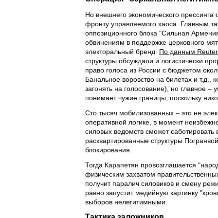
Но внешнего экономического прессинга 
фронту управляемого хаоса. Главным т
оппозиционного блока "Сильная Армения
обвинениям в поддержке церковного мят
электоральный бренд.
По данным Reuter
структуры обсуждали и логистически пр
право голоса из России с бюджетом око
Банальное воровство на билетах и т.д., 
загонять на голосование), но главное – 
понимает чужие границы, поскольку нико
Сто тысяч мобилизованных – это не элек
оперативной логике, в момент неизбежн
силовых ведомств сможет саботировать 
расквартированные структуры Погранвой
блокирования.
Тогда Карапетян провозглашается "наро
физическим захватом правительственных
получит паралич силовиков и смену реж
равно запустит медийную картинку "кров
выборов нелегитимными.
Тактика заложников