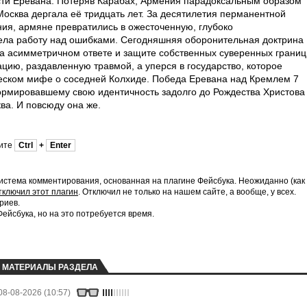
сти Еревана. Потеряв Карабах, Армения парадоксальным образом
Москва дергала её тридцать лет. За десятилетия перманентной
ния, армяне превратились в ожесточенную, глубоко
ела работу над ошибками. Сегодняшняя оборонительная доктрина
 на асимметричном ответе и защите собственных суверенных границ
цию, раздавленную травмой, а уперся в государство, которое
еческом мифе о соседней Колхиде. Победа Еревана над Кремлем 7
ормировавшему свою идентичность задолго до Рождества Христова
ва. И повсюду она же.
мите
Ctrl
+
Enter
истема комментирования, основанная на плагине Фейсбука. Неожиданно (как
тключил этот плагин
. Отключил не только на нашем сайте, а вообще, у всех.
риев.
йсбука, но на это потребуется время.
МАТЕРИАЛЫ РАЗДЕЛА
08-08-2026 (10:57)