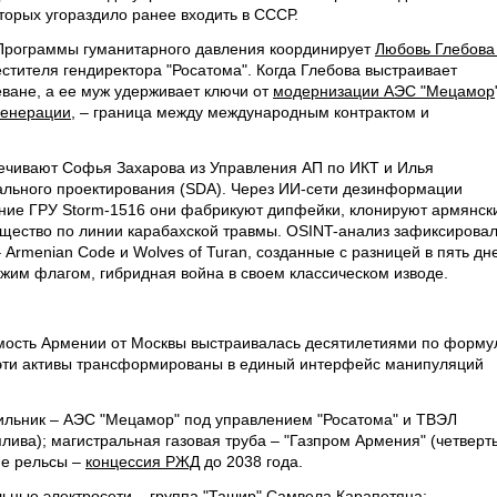
торых угораздило ранее входить в СССР.
 Программы гуманитарного давления координирует
Любовь Глебов
стителя гендиректора "Росатома". Когда Глебова выстраивает
ване, а ее муж удерживает ключи от
модернизации АЭС "Мецамор
генерации
, – граница между международным контрактом и
чивают Софья Захарова из Управления АП по ИКТ и Илья
ального проектирования (SDA). Через ИИ-сети дезинформации
ние ГРУ Storm-1516 они фабрикуют дипфейки, клонируют армянск
щество по линии карабахской травмы. OSINT-анализ зафиксирова
 Armenian Code и Wolves of Turan, созданные с разницей в пять дн
ужим флагом, гибридная война в своем классическом изводе.
имость Армении от Москвы выстраивалась десятилетиями по форму
я эти активы трансформированы в единый интерфейс манипуляций
ильник – АЭС "Мецамор" под управлением "Росатома" и ТВЭЛ
лива); магистральная газовая труба – "Газпром Армения" (четверт
ие рельсы –
концессия РЖД
до 2038 года.
ьные электросети – группа "Ташир" Самвела Карапетяна
;