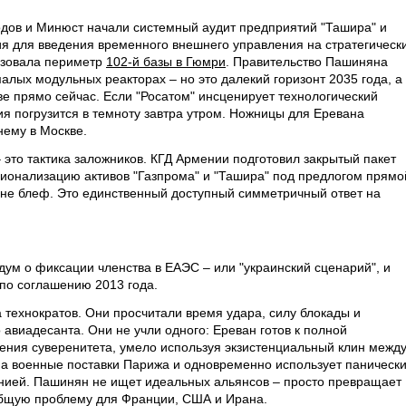
одов и Минюст начали системный аудит предприятий "Ташира" и
ия для введения временного внешнего управления на стратегическ
изовала периметр
102-й базы в Гюмри
. Правительство Пашиняна
алых модульных реакторах – но это далекий горизонт 2035 года, а
е прямо сейчас. Если "Росатом" инсценирует технологический
я погрузится в темноту завтра утром. Ножницы для Еревана
нему в Москве.
это тактика заложников. КГД Армении подготовил закрытый пакет
ионализацию активов "Газпрома" и "Ташира" под предлогом прямо
 не блеф. Это единственный доступный симметричный ответ на
ум о фиксации членства в ЕАЭС – или "украинский сценарий", и
по соглашению 2013 года.
а технократов. Они просчитали время удара, силу блокады и
 авиадесанта. Они не учли одного: Ереван готов к полной
ения суверенитета, умело используя экзистенциальный клин межд
а военные поставки Парижа и одновременно использует паническ
енией. Пашинян не ищет идеальных альянсов – просто превращает
бщую проблему для Франции, США и Ирана.