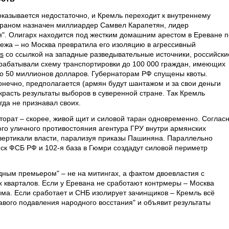
оказывается недостаточно, и Кремль переходит к внутреннему
араном назначен миллиардер Самвел Карапетян, лидер
". Олигарх находится под жестким домашним арестом в Ереване п
ежа – но Москва превратила его изоляцию в агрессивный
s
со ссылкой на западные разведывательные источники, российски
орабатывали схему транспортировки до 100 000 граждан, имеющих
ло 50 миллионов долларов. Губернаторам РФ спущены квоты.
конечно, предполагается (армян будут шантажом и за свои деньги
украсть результаты выборов в суверенной стране. Так Кремль
гда не признавал своих.
торат – скорее, живой щит и силовой таран одновременно. Соглас
ого уличного противостояния агентура ГРУ внутри армянских
вертикали власти, парализуя приказы Пашиняна. Параллельно
ск ФСБ РФ и 102-я база в Гюмри создадут силовой периметр
дным премьером" – не на митингах, а фактом двоевластия с
 кварталов. Если у Еревана не сработают контрмеры – Москва
има. Если сработает и СНБ изолирует зачинщиков – Кремль всё
авого подавления народного восстания" и объявит результаты