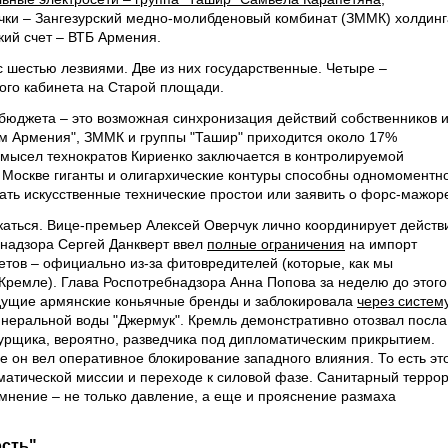
ки – Зангезурский медно-молибденовый комбинат (ЗММК) холдинг
ский счет – ВТБ Армения.
 шестью лезвиями. Две из них государственные. Четыре –
ного кабинета на Старой площади.
сбюджета – это возможная синхронизация действий собственников 
м Армения", ЗММК и группы "Ташир" приходится около 17%
мысел технократов Кириенко заключается в контролируемой
е Москве гиганты и олигархические контуры способны одномоментн
ать искусственные технические простои или заявить о форс-мажор
скаться. Вице-премьер Алексей Оверчук лично координирует действ
знадзора Сергей Данкверт ввел
полные ограничения
на импорт
ветов – официально из-за фитовредителей (которые, как мы
ремле). Глава Роспотребнадзора Анна Попова за неделю до этого
едущие армянские коньячные бренды и заблокировала
через систем
инеральной воды "Джермук". Кремль демонстративно отозвал посла
урщика, вероятно, разведчика под дипломатическим прикрытием.
 он вел оперативное блокирование западного влияния. То есть эт
матической миссии и переходе к силовой фазе. Санитарный террор
емнение – не только давление, а еще и прояснение размаха
ость"