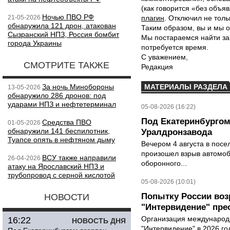
(как говорится «без объ
Ночью ПВО РФ
21-05-2026
плагин
. Отключил не толь
обнаружила 121 дрон, атакован
Таким образом, вы и мы о
Сызранский НПЗ, Россия бомбит
Мы постараемся найти за
города Украины
потребуется время.
С уважением,
СМОТРИТЕ ТАКЖЕ
Редакция
За ночь Минобороны
МАТЕРИАЛЫ РАЗДЕЛА
13-05-2026
обнаружило 286 дронов: под
ударами НПЗ и нефтетерминал
05-08-2026 (16:22)
Под Екатеринбургом
Средства ПВО
01-05-2026
обнаружили 141 беспилотник,
Уралдронзавода
Туапсе опять в нефтяном дыму
Вечером 4 августа в пос
произошел взрыв автомоб
ВСУ также направили
26-04-2026
оборонного...
атаку на Ярославский НПЗ и
трубопровод с серной кислотой
05-08-2026 (10:01)
Попытку России воз
НОВОСТИ
"Интервидение" пре
Организация международн
16:22
НОВОСТЬ ДНЯ
"Интервидение" в 2026 го