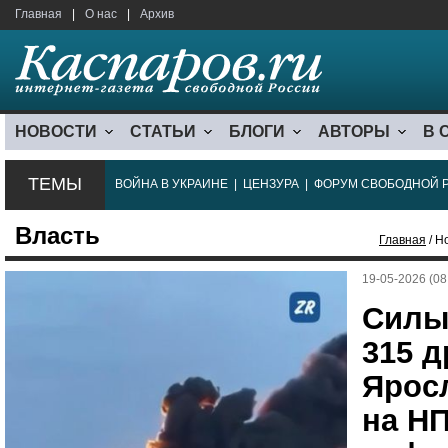
Главная
|
О нас
|
Архив
НОВОСТИ
СТАТЬИ
БЛОГИ
АВТОРЫ
В 
ТЕМЫ
ВОЙНА В УКРАИНЕ
|
ЦЕНЗУРА
|
ФОРУМ СВОБОДНОЙ 
Власть
Главная
/ Н
19-05-2026 (08
Силы
315 д
Ярос
на НП