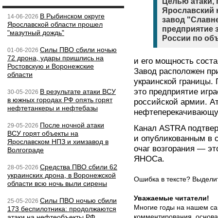
Целью атаки,
Ярославский
В Рыбинском округе
14-06-2026
завод "Славн
Ярославской области прошел
предприятие з
"мазутный дождь"
России по об
Силы ПВО сбили ночью
01-06-2026
72 дрона, удары пришлись на
и его мощность соста
Ростовскую и Воронежские
Завод расположен пр
области
украинской границы. 
это предприятие игр
В результате атаки ВСУ
30-05-2026
в южных городах РФ опять горят
российской армии. А
нефтетанкеры и нефтебазы
нефтеперекачивающую
После ночной атаки
29-05-2026
Канал ASTRA подтвер
ВСУ горят объекты на
и опубликованным в 
Ярославском НПЗ и химзавод в
очаг возгорания — эт
Волгограде
ЯНОСа.
Средства ПВО сбили 62
28-05-2026
украинских дрона, в Воронежской
Ошибка в тексте? Выдел
области всю ночь выли сирены
Уважаемые читатели!
Силы ПВО ночью сбили
25-05-2026
Многие годы на нашем са
173 беспилотника: продолжаются
комментирования, основа
атаки на нефтеобъекты РФ