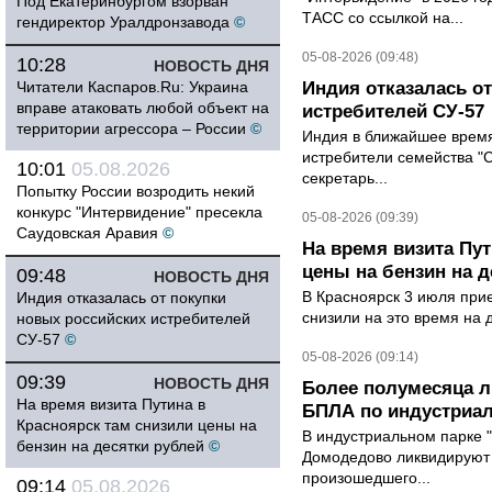
Под Екатеринбургом взорван
ТАСС со ссылкой на...
гендиректор Уралдронзавода
©
05-08-2026 (09:48)
10:28
НОВОСТЬ ДНЯ
Читатели Каспаров.Ru: Украина
Индия отказалась о
вправе атаковать любой объект на
истребителей СУ-57
территории агрессора – России
©
Индия в ближайшее время
истребители семейства "С
10:01
05.08.2026
секретарь...
Попытку России возродить некий
конкурс "Интервидение" пресекла
05-08-2026 (09:39)
Саудовская Аравия
©
На время визита Пут
цены на бензин на д
09:48
НОВОСТЬ ДНЯ
В Красноярск 3 июля при
Индия отказалась от покупки
снизили на это время на 
новых российских истребителей
СУ-57
©
05-08-2026 (09:14)
09:39
НОВОСТЬ ДНЯ
Более полумесяца л
На время визита Путина в
БПЛА по индустриа
Красноярск там снизили цены на
В индустриальном парке 
бензин на десятки рублей
©
Домодедово ликвидируют 
произошедшего...
09:14
05.08.2026