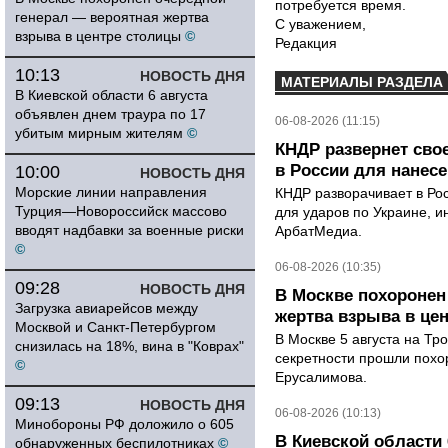
потребуется время.
генерал — вероятная жертва
С уважением,
взрыва в центре столицы
©
Редакция
10:13
НОВОСТЬ ДНЯ
МАТЕРИАЛЫ РАЗДЕЛА
В Киевской области 6 августа
объявлен днем траура по 17
06-08-2026 (11:15)
убитым мирным жителям
©
КНДР развернет сво
в России для нанесе
10:00
НОВОСТЬ ДНЯ
Морские линии направления
КНДР разворачивает в Ро
Турция—Новороссийск массово
для ударов по Украине, 
вводят надбавки за военные риски
АрбатМедиа.
©
06-08-2026 (10:35)
09:28
НОВОСТЬ ДНЯ
В Москве похоронен
Загрузка авиарейсов между
жертва взрыва в це
Москвой и Санкт-Петербургом
В Москве 5 августа на Тр
снизилась на 18%, вина в "Коврах"
секретности прошли похо
©
Ерусалимова.
09:13
НОВОСТЬ ДНЯ
06-08-2026 (10:13)
Минобороны РФ доложило о 605
В Киевской области 
обнаруженных беспилотниках
©