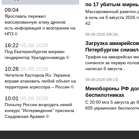
по 17 убитым мирн
09:04
Массированный ракетно-д
Ярославль пережил
в ночь на 5 августа 2026 
массированную атаку дронов:
42.
есть информация о возгорании на
НПЗ
©
06-08-2026 (09:28)
Загрузка авиарейсо
16:22
05.08.2026
Петербургом снизила
Под Екатеринбургом взорван
Трафик на авиарейсах ме
гендиректор Уралдронзавода
©
снизился за первую полов
10:28
05.08.2026
написал 6 августа...
Читатели Каспаров.Ru: Украина
06-08-2026 (09:13)
вправе атаковать любой объект на
территории агрессора – России
©
Минобороны РФ дол
беспилотниках
10:01
05.08.2026
С 20:00 мск 5 августа до
Попытку России возродить некий
605 украинских беспилот
конкурс "Интервидение" пресекла
Саудовская Аравия
©