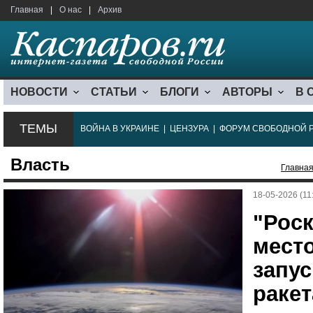
Главная
|
О нас
|
Архив
НОВОСТИ
СТАТЬИ
БЛОГИ
АВТОРЫ
В 
ТЕМЫ
ВОЙНА В УКРАИНЕ
|
ЦЕНЗУРА
|
ФОРУМ СВОБОДНОЙ 
Власть
Главна
18-05-2026 (11
"Рос
мест
запу
ракет