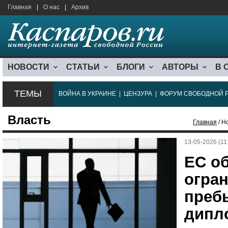
Главная
|
О нас
|
Архив
НОВОСТИ
СТАТЬИ
БЛОГИ
АВТОРЫ
В 
ТЕМЫ
ВОЙНА В УКРАИНЕ
|
ЦЕНЗУРА
|
ФОРУМ СВОБОДНОЙ 
Власть
Главная
/ Н
13-05-2026 (11
ЕС о
огран
преб
дипл