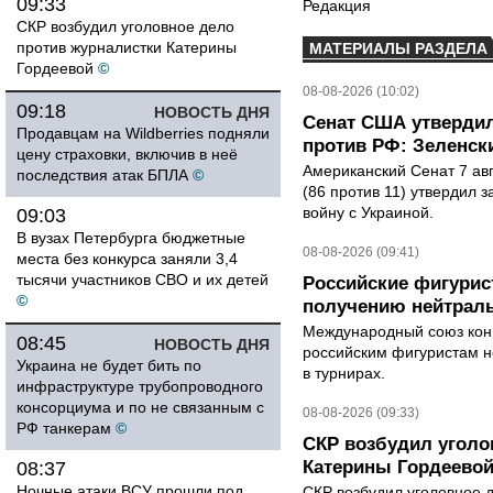
09:33
Редакция
СКР возбудил уголовное дело
против журналистки Катерины
МАТЕРИАЛЫ РАЗДЕЛА
Гордеевой
©
08-08-2026 (10:02)
09:18
НОВОСТЬ ДНЯ
Сенат США утвердил
Продавцам на Wildberries подняли
против РФ: Зеленск
цену страховки, включив в неё
Американский Сенат 7 ав
последствия атак БПЛА
©
(86 против 11) утвердил з
войну с Украиной.
09:03
В вузах Петербурга бюджетные
08-08-2026 (09:41)
места без конкурса заняли 3,4
тысячи участников СВО и их детей
Российские фигурис
©
получению нейтраль
Международный союз конь
08:45
НОВОСТЬ ДНЯ
российским фигуристам н
Украина не будет бить по
в турнирах.
инфраструктуре трубопроводного
консорциума и по не связанным с
08-08-2026 (09:33)
РФ танкерам
©
СКР возбудил уголо
Катерины Гордеево
08:37
Ночные атаки ВСУ прошли под
СКР возбудил уголовное 