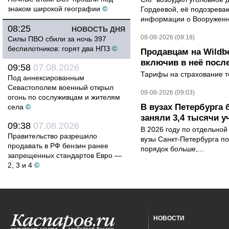
знаком широкой географии
©
Гордеевой, её подозрева
информации о Вооруженн
08:25
НОВОСТЬ ДНЯ
08-08-2026 (09:18)
Силы ПВО сбили за ночь 397
беспилотников: горят два НПЗ
©
Продавцам на Wildbe
включив в неё посл
09:58
07.08.2026
Тарифы на страхование то
Под аннексированным
Севастополем военный открыл
08-08-2026 (09:03)
огонь по сослуживцам и жителям
В вузах Петербурга
села
©
заняли 3,4 тысячи у
09:38
07.08.2026
В 2026 году по отдельной
Правительство разрешило
вузы Санкт-Петербурга по
продавать в РФ бензин ранее
порядок больше,...
запрещенных стандартов Евро —
2, 3 и 4
©
НОВОСТИ