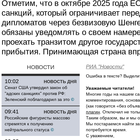
Отметим, что в октябре 2025 года Е
санкций, который ограничивает пер
дипломатов через безвизовую Шенг
обязаны уведомлять о своем намере
проехать транзитом другое государст
прибытия. Принимающая страна впра
РИА "Новости"
НОВОСТИ
Ошибка в тексте? Выдел
10:02
НОВОСТЬ ДНЯ
Сенат США утвердил закон об
Уважаемые читатели!
"адских санкциях" против РФ:
Многие годы на нашем са
Зеленский поблагодарил за это
©
комментирования, основа
(как говорится «без объ
09:41
НОВОСТЬ ДНЯ
плагин
. Отключил не толь
Российские фигуристы массово
Таким образом, вы и мы о
стремятся к получению
Мы постараемся найти за
нейтрального статуса
©
потребуется время.
С уважением,