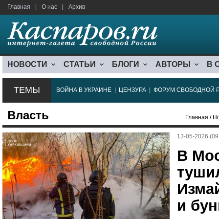
Главная
|
О нас
|
Архив
НОВОСТИ
СТАТЬИ
БЛОГИ
АВТОРЫ
В 
ТЕМЫ
ВОЙНА В УКРАИНЕ
|
ЦЕНЗУРА
|
ФОРУМ СВОБОДНОЙ 
Власть
Главная
/ Н
13-05-2026 (09
В Мо
туши
Изма
и бу