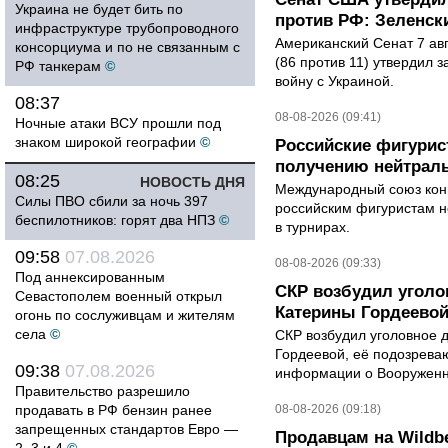
Украина не будет бить по
против РФ: Зеленск
инфраструктуре трубопроводного
Американский Сенат 7 ав
консорциума и по не связанным с
(86 против 11) утвердил з
РФ танкерам
©
войну с Украиной.
08:37
08-08-2026 (09:41)
Ночные атаки ВСУ прошли под
знаком широкой географии
©
Российские фигурис
получению нейтраль
08:25
НОВОСТЬ ДНЯ
Международный союз конь
Силы ПВО сбили за ночь 397
российским фигуристам н
беспилотников: горят два НПЗ
©
в турнирах.
09:58
07.08.2026
08-08-2026 (09:33)
Под аннексированным
СКР возбудил уголо
Севастополем военный открыл
Катерины Гордеево
огонь по сослуживцам и жителям
села
©
СКР возбудил уголовное 
Гордеевой, её подозрева
09:38
07.08.2026
информации о Вооруженн
Правительство разрешило
продавать в РФ бензин ранее
08-08-2026 (09:18)
запрещенных стандартов Евро —
Продавцам на Wildbe