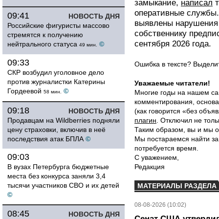
замыкание,
написал
т
оперативные службы.
09:41
НОВОСТЬ ДНЯ
выявлены нарушения 
Российские фигуристы массово
собственнику предпи
стремятся к получению
сентября 2026 года.
нейтрального статуса
©
49 мин.
09:33
Ошибка в тексте? Выдел
СКР возбудил уголовное дело
против журналистки Катерины
Уважаемые читатели!
Гордеевой
©
Многие годы на нашем са
58 мин.
комментирования, основа
09:18
НОВОСТЬ ДНЯ
(как говорится «без объ
Продавцам на Wildberries подняли
плагин
. Отключил не толь
цену страховки, включив в неё
Таким образом, вы и мы о
последствия атак БПЛА
©
Мы постараемся найти за
потребуется время.
09:03
С уважением,
В вузах Петербурга бюджетные
Редакция
места без конкурса заняли 3,4
тысячи участников СВО и их детей
МАТЕРИАЛЫ РАЗДЕЛА
©
08-08-2026 (10:02)
08:45
НОВОСТЬ ДНЯ
Сенат США утвердил