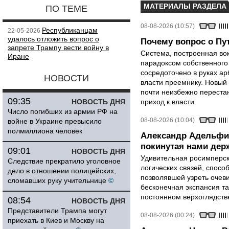
МАТЕРИАЛЫ РАЗДЕЛА
ПО ТЕМЕ
08-08-2026 (10:57)
Республиканцам
22-05-2026
удалось отложить вопрос о
Почему вопрос о Пут
запрете Трампу вести войну в
Система, построенная вок
Иране
парадоксом собственного
сосредоточено в руках ар
НОВОСТИ
власти преемнику. Новый 
почти неизбежно перестан
09:35
НОВОСТЬ ДНЯ
приход к власти.
Число погибших из армии РФ на
08-08-2026 (10:04)
войне в Украине превысило
полмиллиона человек
Александр Адельфи
покинутая нами держ
09:01
НОВОСТЬ ДНЯ
Удивительная росимперск
Следствие прекратило уголовное
логических связей, спосо
дело в отношении полицейских,
позволявшей узреть очев
сломавших руку учительнице
©
бесконечная экспансия т
постоянном верхоглядств
08:54
НОВОСТЬ ДНЯ
Представители Трампа могут
08-08-2026 (00:24)
приехать в Киев и Москву на