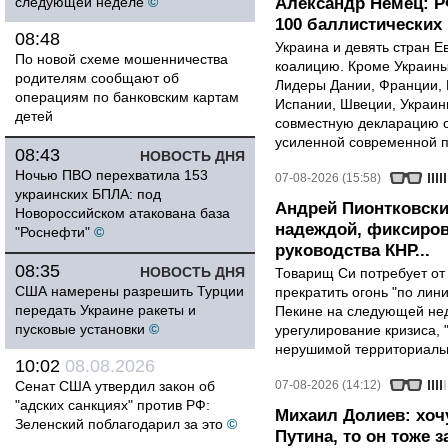
следующей неделе
©
Александр Немец: Р
100 баллистических 
08:48
Украина и девять стран 
По новой схеме мошенничества
коалицию. Кроме Украины,
родителям сообщают об
Лидеры Дании, Франции, 
операциям по банковским картам
Испании, Швеции, Украин
детей
совместную декларацию о
усиленной современной п
08:43
НОВОСТЬ ДНЯ
Ночью ПВО перехватила 153
07-08-2026 (15:58)
украинских БПЛА: под
Андрей Пионтковски
Новороссийском атакована база
надеждой, фиксиров
"Роснефти"
©
руководства КНР...
08:35
НОВОСТЬ ДНЯ
Товарищ Си потребует от
США намерены разрешить Турции
прекратить огонь "по лини
передать Украине ракеты и
Пекине на следующей нед
пусковые установки
©
урегулирование кризиса, 
нерушимой территориальн
10:02
08.08.2026
Сенат США утвердил закон об
07-08-2026 (14:12)
"адских санкциях" против РФ:
Михаил Долиев: хочу
Зеленский поблагодарил за это
©
Путина, то он тоже з