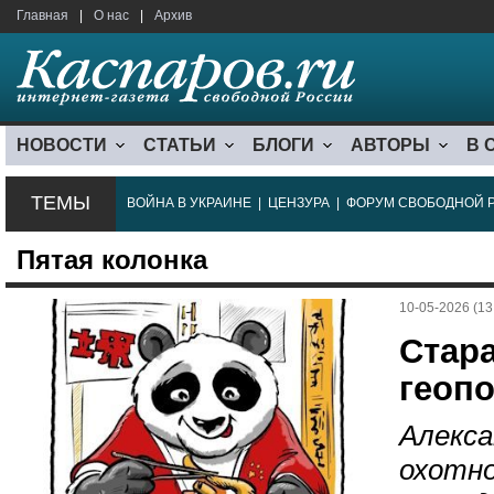
Главная
|
О нас
|
Архив
НОВОСТИ
СТАТЬИ
БЛОГИ
АВТОРЫ
В 
ТЕМЫ
ВОЙНА В УКРАИНЕ
|
ЦЕНЗУРА
|
ФОРУМ СВОБОДНОЙ 
Пятая колонка
10-05-2026 (13
Стар
геоп
Алекса
охотно