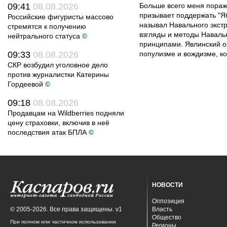
09:41
08.08.2026
Больше всего меня поража
призывает поддержать "Яб
Российские фигуристы массово
называл Навального экст
стремятся к получению
взгляды и методы Наваль
нейтрального статуса
©
принципами. Явлинский о
09:33
08.08.2026
популизме и вождизме, ко
СКР возбудил уголовное дело
против журналистки Катерины
Гордеевой
©
09:18
08.08.2026
Продавцам на Wildberries подняли
цену страховки, включив в неё
последствия атак БПЛА
©
НОВОСТИ
Оппозиция
© 2005-2026. Все права защищены. v1
Власть
Общество
При полном или частичном использовании
Регионы