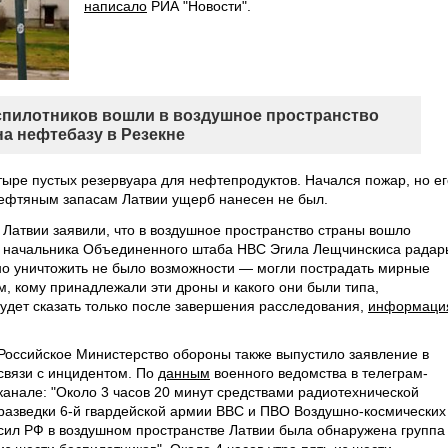
написало
РИА "Новости".
еспилотников вошли в воздушное пространство
на нефтебазу в Резекне
етыре пустых резервуара для нефтепродуктов. Начался пожар, но ег
нефтяным запасам Латвии ущерб нанесен не был.
атвии заявили, что в воздушное пространство страны вошло
я начальника Объединенного штаба НВС Эгила Лещчинскиса радар
но уничтожить не было возможности — могли пострадать мирные
м, кому принадлежали эти дроны и какого они были типа,
будет сказать только после завершения расследования,
информаци
Российское Министерство обороны также выпустило заявление в
связи с инцидентом. По
данным
военного ведомства в телеграм-
канале: "Около 3 часов 20 минут средствами радиотехнической
разведки 6-й гвардейской армии ВВС и ПВО Воздушно-космических
сил РФ в воздушном пространстве Латвии была обнаружена группа