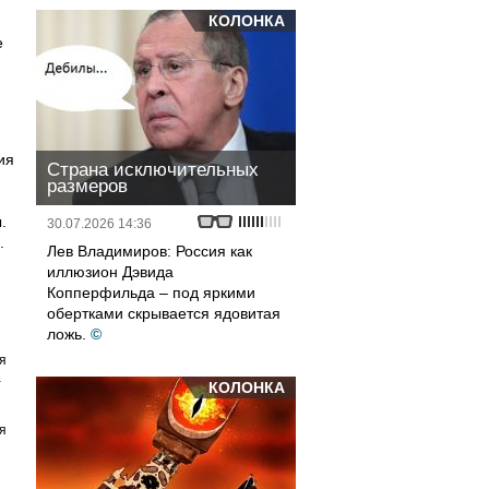
КОЛОНКА
е
ия
Страна исключительных
размеров
.
30.07.2026 14:36
.
Лев Владимиров: Россия как
иллюзион Дэвида
Копперфильда – под яркими
обертками скрывается ядовитая
ложь.
©
я
а
КОЛОНКА
я