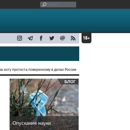
ла ноту протеста поверенному в делах России
БЛОГ
Опускание науки