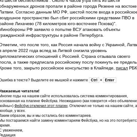
из шести беспилотников". Около 4 часов утра пять из шести
обнаруженных дронов пропали в районе города Резекне на востоке
Латвии. Согласно данным МО РФ, шестой после входа в российско
воздушное пространство был сбит российскими средствами ПВО в
районе Лихачево (78 километров юго-восточнее Пскова)".
Минобороны РФ заявило о попытке ВСУ атаковать объекты
гражданской инфраструктуры в районе Петербурга.
Отметим, что после того, как Россия начала войну с Украиной, Латв
в апреле 2022 года вслед за Литвой снизила уровень
дипломатических отношений с Россией. Страна отзывала своего
посла, а также предписала российскому послу покинуть ее пределы
Кроме того, закрыто российское консульство в Клайпеде,
писал
РБК
Ошибка в тексте? Выделите ее мышкой и нажмите
Ctrl
+
Enter
Уважаемые читатели!
Многие годы на нашем сайте использовалась система комментирования,
основанная на плагине Фейсбука. Неожиданно (как говорится «без объявлени
войны»)
Фейсбук отключил этот плагин
. Отключил не только на нашем сайте, 
вообще, у всех.
Таким образом, вы и мы остались без комментариев.
Мы постараемся найти замену комментариям Фейсбука, но на это потребуетс
время.
С уважением,
Редакция