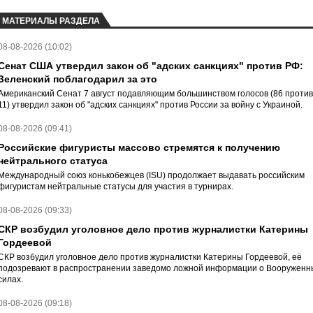
МАТЕРИАЛЫ РАЗДЕЛА
08-08-2026 (10:02)
Сенат США утвердил закон об "адских санкциях" против РФ:
Зеленский поблагодарил за это
Американский Сенат 7 август подавляющим большинством голосов (86 против
11) утвердил закон об "адских санкциях" против России за войну с Украиной.
08-08-2026 (09:41)
Российские фигуристы массово стремятся к получению
нейтрального статуса
Международный союз конькобежцев (ISU) продолжает выдавать российским
фигуристам нейтральные статусы для участия в турнирах.
08-08-2026 (09:33)
СКР возбудил уголовное дело против журналистки Катерины
Гордеевой
СКР возбудил уголовное дело против журналистки Катерины Гордеевой, её
подозревают в распространении заведомо ложной информации о Вооруженн
силах.
08-08-2026 (09:18)