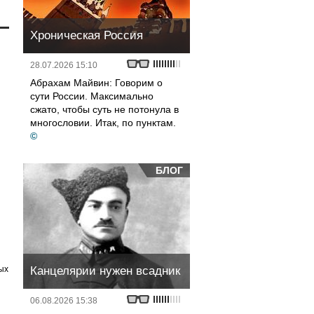
Хроническая Россия
28.07.2026 15:10
Абрахам Майвин: Говорим о
сути России. Максимально
сжато, чтобы суть не потонула в
многословии. Итак, по пунктам.
©
БЛОГ
ых
Канцелярии нужен всадник
06.08.2026 15:38