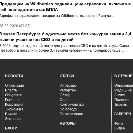
Продавцам на Wildberries подняли цену страховки, включив в
неё последствия атак БПЛА
Тарифы на страхование товаров на Wildberries выросли с 7 августа.
08-08-2026 (09:03)
В вузах Петербурга бюджетные места без конкурса заняли 3,4
тысячи участников СВО и их детей
В 2026 году по отдельной квоте для участников СВО и их детей в вузы Санкт-
Петербурга поступили более 3,4 тысячи человек — на порядок больше,...
НОВОСТИ
СТАТЬИ
В СТРАНЕ
Оппозиция
Интервью
Образован
Власть
Репортаж
Медицина
Общество
Обзор
Армия
Регионы
Опрос
Полиция
Коррупция
Контркультура
Тюрьмы
Экономика
По поводу
В мире
Пятая колонка
ГАЛЕРЕЯ
Экология
АВТОРЫ
Фото
БЛОГИ
Видео