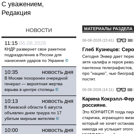
С уважением,
Редакция
МАТЕРИАЛЫ РАЗДЕЛА
НОВОСТИ
06-08-2026 (15:41)
11:15
06.08.2026
КНДР развернет свое ракетное
Глеб Кузнецов: Серо
подразделение в России для
Сегодня Энвер дает тюрк
нанесения ударов по Украине
©
зятя халифа и героя рево
пантеона телеграфистов,
10:35
НОВОСТЬ ДНЯ
про "нацию", чью биограф
В Москве похоронен очередной
постят.
генерал — вероятная жертва
взрыва в центре столицы
©
06-08-2026 (14:11)
Карина Кокрэлл-Фер
10:13
НОВОСТЬ ДНЯ
россияне.
В Киевской области 6 августа
Это КОНЧИТСЯ тогда пере
объявлен днем траура по 17
старичка, играющего жизн
убитым мирным жителям
©
который не хочет останавл
никогда не услышит этого
10:00
НОВОСТЬ ДНЯ