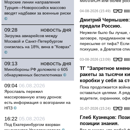
МИЛЛИОН или более росси
Морские линии направления
Турция—Новороссийск массово
04-08-2026 (15:49)
вводят надбавки за военные риски
©
Дмитрий Чернышев: 
предали Россию.
09:28
НОВОСТЬ ДНЯ
Неужели было бы лучше, 
Загрузка авиарейсов между
заговоре, придуманном че
Москвой и Санкт-Петербургом
пересылке от тифа? Если
снизилась на 18%, вина в "Коврах"
психушке, а Довлатов спи
©
03-08-2026 (13:09)
09:13
НОВОСТЬ ДНЯ
ТГ "Запретное мнени
Минобороны РФ доложило о 605
ракеты за тысячи ки
обнаруженных беспилотниках
©
коробки у себя за с
09:04
06.08.2026
Пока продолжается война
Ярославль пережил
оставаться целями. А ряд
массированную атаку дронов:
водители, охранники, оф
есть информация о возгорании на
НПЗ
©
31-07-2026 (15:24)
Глеб Кузнецов: Поз
16:22
05.08.2026
позиции знания.
Под Екатеринбургом взорван