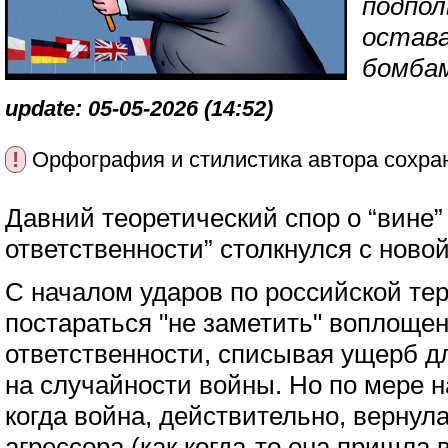
подпол
остава
бомбам
update: 05-05-2026 (14:52)
!
Орфография и стилистика автора сохра
Давний теоретический спор о “вине”
ответственности” столкнулся с ново
С началом ударов по российской те
постараться "не заметить" воплоще
ответственности, списывая ущерб д
на случайности войны. Но по мере н
когда война, действительно, вернул
агрессора (как когда-то она пришла 