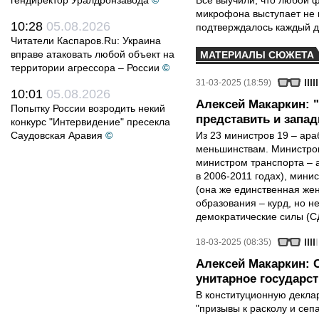
гендиректор Уралдронзавода
©
Все выучили, что любой ф
микрофона выступает не к
10:28
05.08.2026
подтверждалось каждый д
Читатели Каспаров.Ru: Украина
вправе атаковать любой объект на
МАТЕРИАЛЫ СЮЖЕТА
территории агрессора – России
©
31-03-2025 (18:59)
10:01
05.08.2026
Алексей Макаркин: 
Попытку России возродить некий
представить и запа
конкурс "Интервидение" пресекла
Саудовская Аравия
©
Из 23 министров 19 – ар
меньшинствам. Министром
министром транспорта – а
в 2006-2011 годах), мини
(она же единственная же
образования – курд, но 
демократические силы (С
18-03-2025 (08:35)
Алексей Макаркин: С
унитарное государст
В конституционную декла
"призывы к расколу и сеп