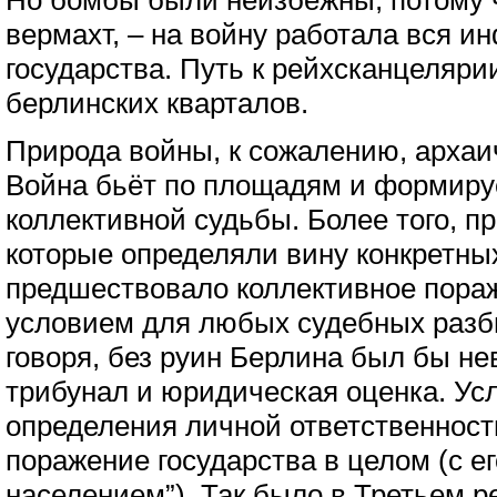
Но бомбы были неизбежны, потому ч
вермахт, – на войну работала вся и
государства. Путь к рейхсканцеляри
берлинских кварталов.
Природа войны, к сожалению, архаич
Война бьёт по площадям и формиру
коллективной судьбы. Более того, п
которые определяли вину конкретны
предшествовало коллективное пора
условием для любых судебных разб
говоря, без руин Берлина был бы н
трибунал и юридическая оценка. Ус
определения личной ответственност
поражение государства в целом (с е
населением”). Так было в Третьем р