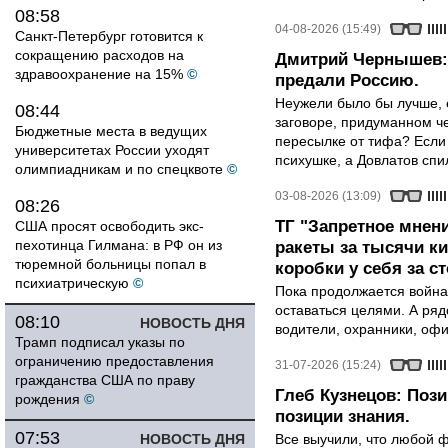
08:58
04-08-2026 (15:49)
Санкт-Петербург готовится к
сокращению расходов на
Дмитрий Чернышев: 
здравоохранение на 15%
©
предали Россию.
Неужели было бы лучше, 
08:44
заговоре, придуманном че
Бюджетные места в ведущих
пересылке от тифа? Если
университетах России уходят
психушке, а Довлатов спи
олимпиадникам и по спецквоте
©
03-08-2026 (13:09)
08:26
ТГ "Запретное мнени
США просят освободить экс-
пехотинца Гилмана: в РФ он из
ракеты за тысячи ки
тюремной больницы попал в
коробки у себя за с
психиатрическую
©
Пока продолжается война
оставаться целями. А ряд
08:10
НОВОСТЬ ДНЯ
водители, охранники, оф
Трамп подписал указы по
ограничению предоставления
31-07-2026 (15:24)
гражданства США по праву
Глеб Кузнецов: Поз
рождения
©
позиции знания.
07:53
НОВОСТЬ ДНЯ
Все выучили, что любой ф