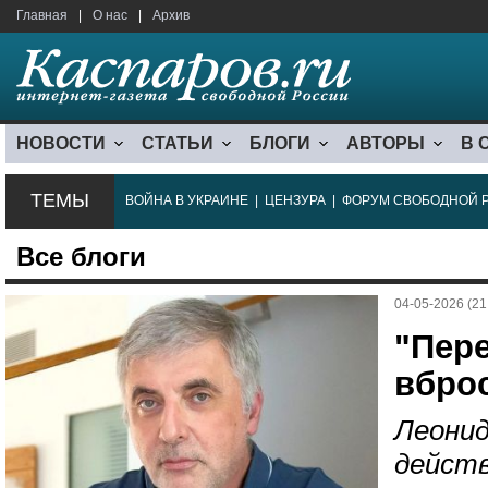
Главная
|
О нас
|
Архив
НОВОСТИ
СТАТЬИ
БЛОГИ
АВТОРЫ
В 
ТЕМЫ
ВОЙНА В УКРАИНЕ
|
ЦЕНЗУРА
|
ФОРУМ СВОБОДНОЙ 
Все блоги
04-05-2026 (21
"Пер
вбро
Леонид
дейст