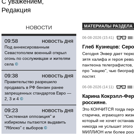
С уважением,
Редакция
МАТЕРИАЛЫ РАЗДЕЛА
НОВОСТИ
06-08-2026 (15:41)
09:58
НОВОСТЬ ДНЯ
Глеб Кузнецов: Серо
Под аннексированным
Севастополем военный открыл
Сегодня Энвер дает тюрк
огонь по сослуживцам и жителям
зятя халифа и героя рево
села
©
пантеона телеграфистов,
про "нацию", чью биограф
09:38
НОВОСТЬ ДНЯ
постят.
Правительство разрешило
продавать в РФ бензин ранее
06-08-2026 (14:11)
запрещенных стандартов Евро —
Карина Кокрэлл-Фер
2, 3 и 4
©
россияне.
Это КОНЧИТСЯ тогда пере
09:23
НОВОСТЬ ДНЯ
старичка, играющего жизн
"Системная оппозиция" и
который не хочет останавл
избиркомы пытаются выдавить
никогда не услышит этого
"Яблоко" с выборов
©
МИЛЛИОН или более росси