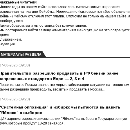
Уважаемые читатели!
Многие годы на нашем сайте использовалась система комментирования,
основанная на плагине Фейсбука. Неожиданно (как говорится «без объявлени
войны»)
Фейсбук отключил этот плагин
. Отключил не только на нашем сайте, 
вообще, у всех.
Таким образом, вы и мы остались без комментариев.
Мы постараемся найти замену комментариям Фейсбука, но на это потребуетс
время.
С уважением,
Редакция
МАТЕРИАЛЫ РАЗДЕЛА
07-08-2026 (09:38)
Правительство разрешило продавать в РФ бензин ранее
запрещенных стандартов Евро — 2, 3 и 4
Правительство России в качестве меры стабилизации ситуации на топливном
рынке разрешило производить, ввозить и продавать в России...
07-08-2026 (09:23)
"Системная оппозиция" и избиркомы пытаются выдавить
"Яблоко" с выборов
ЦИК зарегистрировал список партии "Яблоко" на выборы в Государственную
думу, которые пройдут 18-20 сентября.