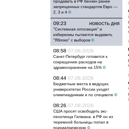
продавать в РФ бензин ранее
запрещенных стандартов Евро —
2, 3 и 4
©
09:23
НОВОСТЬ ДНЯ
"Системная оппозиция" и
избиркомы пытаются выдавить
"Яблоко" с выборов
©
08:58
07.08.2026
Санкт-Петербург готовится к
сокращению расходов на
здравоохранение на 15%
©
08:44
07.08.2026
Бюджетные места в ведущих
университетах России уходят
олимпиадникам и по спецквоте
©
08:26
07.08.2026
США просят освободить экс-
пехотинца Гилмана: в РФ он из
тюремной больницы попал в
психиатрическую
©