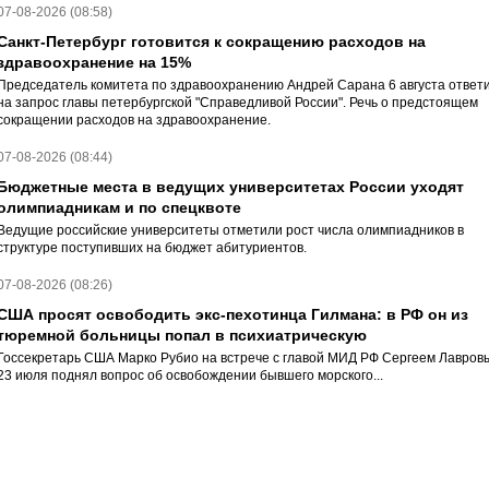
07-08-2026 (08:58)
Санкт-Петербург готовится к сокращению расходов на
здравоохранение на 15%
Председатель комитета по здравоохранению Андрей Сарана 6 августа ответ
на запрос главы петербургской "Справедливой России". Речь о предстоящем
сокращении расходов на здравоохранение.
07-08-2026 (08:44)
Бюджетные места в ведущих университетах России уходят
олимпиадникам и по спецквоте
Ведущие российские университеты отметили рост числа олимпиадников в
структуре поступивших на бюджет абитуриентов.
07-08-2026 (08:26)
США просят освободить экс-пехотинца Гилмана: в РФ он из
тюремной больницы попал в психиатрическую
Госсекретарь США Марко Рубио на встрече с главой МИД РФ Сергеем Лавров
23 июля поднял вопрос об освобождении бывшего морского...