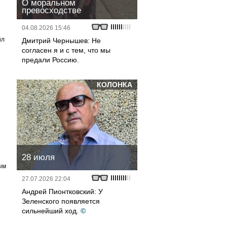
О моральном
превосходстве
04.08.2026 15:46
ил
Дмитрий Чернышев: Не
согласен я и с тем, что мы
предали Россию.
КОЛОНКА
28 июля
ым
27.07.2026 22:04
Андрей Пионтковский: У
Зеленского появляется
сильнейший ход.
©