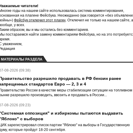
Уважаемые читатели!
Многие годы на нашем сайте использовалась система комментирования,
основанная на плагине Фейсбука. Неожиданно (как говорится «без объявлени
войны»)
Фейсбук отключил этот плагин
. Отключил не только на нашем сайте, 
вообще, у всех.
Таким образом, вы и мы остались без комментариев.
Мы постараемся найти замену комментариям Фейсбука, но на это потребуетс
время.
С уважением,
Редакция
МАТЕРИАЛЫ РАЗДЕЛА
07-08-2026 (09:38)
Правительство разрешило продавать в РФ бензин ранее
запрещенных стандартов Евро — 2, 3 и 4
Правительство России в качестве меры стабилизации ситуации на топливном
рынке разрешило производить, ввозить и продавать в России...
07-08-2026 (09:23)
"Системная оппозиция" и избиркомы пытаются выдавить
"Яблоко" с выборов
ЦИК зарегистрировал список партии "Яблоко" на выборы в Государственную
думу, которые пройдут 18-20 сентября.