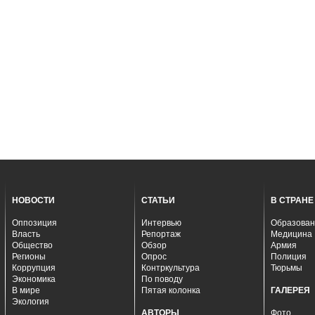
НОВОСТИ
СТАТЬИ
В СТРАНЕ
Оппозиция
Интервью
Образован
Власть
Репортаж
Медицина
Общество
Обзор
Армия
Регионы
Опрос
Полиция
Коррупция
Контркультура
Тюрьмы
Экономика
По поводу
В мире
Пятая колонка
ГАЛЕРЕЯ
Экология
АВТОРЫ
Фото