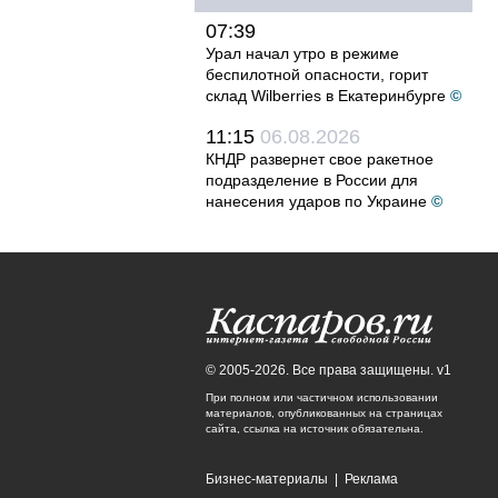
07:39
Урал начал утро в режиме
беспилотной опасности, горит
склад Wilberries в Екатеринбурге
©
11:15
06.08.2026
КНДР развернет свое ракетное
подразделение в России для
нанесения ударов по Украине
©
© 2005-2026. Все права защищены. v1
При полном или частичном использовании
материалов, опубликованных на страницах
сайта, ссылка на источник обязательна.
Бизнес-материалы
|
Реклама