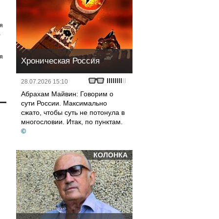
я
а
я
Хроническая Россия
28.07.2026 15:10
Абрахам Майвин: Говорим о
сути России. Максимально
сжато, чтобы суть не потонула в
многословии. Итак, по пунктам.
©
КОЛОНКА