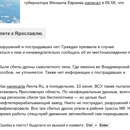
губернатора Михаила Евраева
написал
в 06:58, что
лете к Ярославлю.
азрушений и пострадавших нет. Граждан призвали в случае
ться к ним и незамедлительно сообщать об их местонахождении 
 были сбиты дроны самолетного типа. Где именно во Владимирской
особом, не уточняется. Также нет информации о пострадавших и
Как
написала
Лента.Ru, в понедельник, 10 июня, ВСУ также пытали
атаковать Ярославскую область. По неофициальным данным, всего
над регионом сбили три беспилотника — их целью был
нефтеперерабатывающий завод. Никто не пострадал, разрушений 
зафиксировали. Все три сбитых дрона упали в районе трассы М8. 
время работы спецслужб движение автомобилей там перекрывали.
Ошибка в тексте? Выделите ее мышкой и нажмите
Ctrl
+
Enter