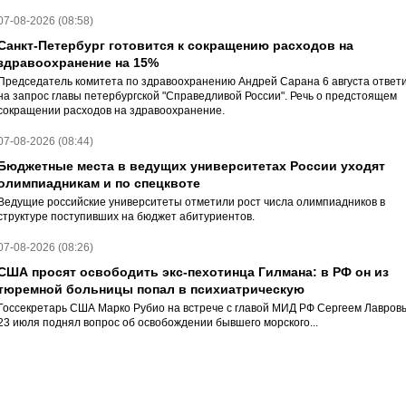
07-08-2026 (08:58)
Санкт-Петербург готовится к сокращению расходов на
здравоохранение на 15%
Председатель комитета по здравоохранению Андрей Сарана 6 августа ответ
на запрос главы петербургской "Справедливой России". Речь о предстоящем
сокращении расходов на здравоохранение.
07-08-2026 (08:44)
Бюджетные места в ведущих университетах России уходят
олимпиадникам и по спецквоте
Ведущие российские университеты отметили рост числа олимпиадников в
структуре поступивших на бюджет абитуриентов.
07-08-2026 (08:26)
США просят освободить экс-пехотинца Гилмана: в РФ он из
тюремной больницы попал в психиатрическую
Госсекретарь США Марко Рубио на встрече с главой МИД РФ Сергеем Лавров
23 июля поднял вопрос об освобождении бывшего морского...