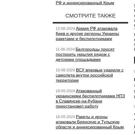
РФ и аннексированный Крым
СМОТРИТЕ ТАКЖЕ
Армия РФ атаковала
12-06-2024
Киев и другие регионы Украины
ракетами и беспилотниками
Белгородцы просят
11-06-2024
построить укрытия рядом с
детскими площадками
ВСУ впервые ударили с
10-06-2024
самолета внутри российской
территории
Атакованный
19-05-2024
украинскими беспилотниками НПЗ
в Славянске-на-Кубани
приостановил работу
Ракеты и дроны
16-05-2024
атаковали Брянскую и Тульскую
области и аннексированный Крым