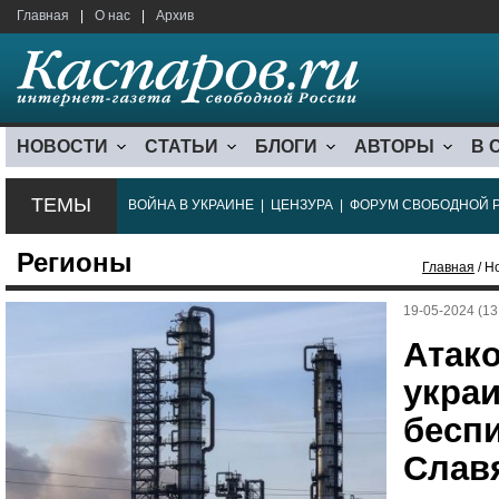
Главная
|
О нас
|
Архив
НОВОСТИ
СТАТЬИ
БЛОГИ
АВТОРЫ
В 
ТЕМЫ
ВОЙНА В УКРАИНЕ
|
ЦЕНЗУРА
|
ФОРУМ СВОБОДНОЙ 
Регионы
Главная
/ Н
19-05-2024 (13
Атак
укра
бесп
Слав