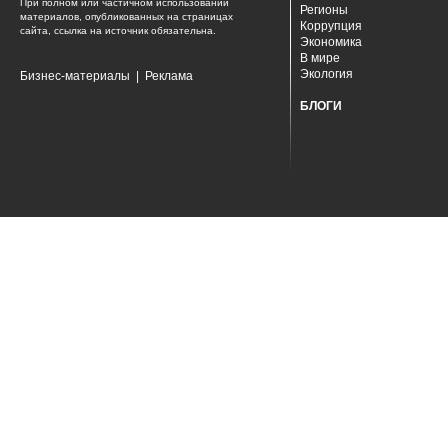
При полном или частичном использовании
Регионы
материалов, опубликованных на страницах
Коррупция
сайта, ссылка на источник обязательна.
Экономика
В мире
Экология
Бизнес-материалы
|
Реклама
БЛОГИ