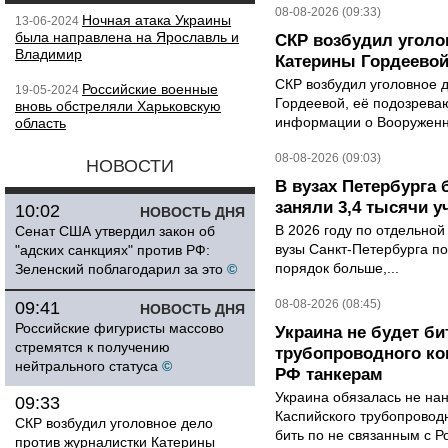
08-08-2026 (09:33)
Ночная атака Украины
13-06-2024
была направлена на Ярославль и
СКР возбудил уголо
Владимир
Катерины Гордеево
СКР возбудил уголовное 
Российские военные
19-05-2024
Гордеевой, её подозрева
вновь обстреляли Харьковскую
информации о Вооруженн
область
08-08-2026 (09:03)
НОВОСТИ
В вузах Петербурга
заняли 3,4 тысячи у
10:02
НОВОСТЬ ДНЯ
В 2026 году по отдельной
Сенат США утвердил закон об
вузы Санкт-Петербурга по
"адских санкциях" против РФ:
порядок больше,...
Зеленский поблагодарил за это
©
08-08-2026 (08:45)
09:41
НОВОСТЬ ДНЯ
Российские фигуристы массово
Украина не будет би
стремятся к получению
трубопроводного ко
нейтрального статуса
©
РФ танкерам
Украина обязалась не на
09:33
Каспийского трубопровод
СКР возбудил уголовное дело
бить по не связанным с Р
против журналистки Катерины