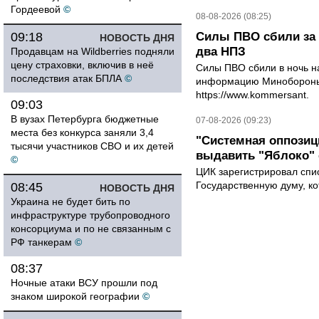
Гордеевой
©
08-08-2026 (08:25)
09:18
Силы ПВО сбили за 
НОВОСТЬ ДНЯ
два НПЗ
Продавцам на Wildberries подняли
цену страховки, включив в неё
Силы ПВО сбили в ночь на
последствия атак БПЛА
©
информацию Минобороны 
https://www.kommersant.
09:03
В вузах Петербурга бюджетные
07-08-2026 (09:23)
места без конкурса заняли 3,4
"Системная оппози
тысячи участников СВО и их детей
выдавить "Яблоко"
©
ЦИК зарегистрировал спис
Государственную думу, ко
08:45
НОВОСТЬ ДНЯ
Украина не будет бить по
инфраструктуре трубопроводного
консорциума и по не связанным с
РФ танкерам
©
08:37
Ночные атаки ВСУ прошли под
знаком широкой географии
©